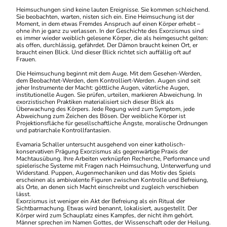
Heimsuchungen sind keine lauten Ereignisse. Sie kommen schleichend.
Sie beobachten, warten, nisten sich ein. Eine Heimsuchung ist der
Moment, in dem etwas Fremdes Anspruch auf einen Körper erhebt –
ohne ihn je ganz zu verlassen. In der Geschichte des Exorzismus sind
es immer wieder weiblich gelesene Körper, die als heimgesucht gelten:
als offen, durchlässig, gefährdet. Der Dämon braucht keinen Ort, er
braucht einen Blick. Und dieser Blick richtet sich auffällig oft auf
Frauen.
Die Heimsuchung beginnt mit dem Auge. Mit dem Gesehen-Werden,
dem Beobachtet-Werden, dem Kontrolliert-Werden. Augen sind seit
jeher Instrumente der Macht: göttliche Augen, väterliche Augen,
institutionelle Augen. Sie prüfen, urteilen, markieren Abweichung. In
exorzistischen Praktiken materialisiert sich dieser Blick als
Überwachung des Körpers. Jede Regung wird zum Symptom, jede
Abweichung zum Zeichen des Bösen. Der weibliche Körper ist
Projektionsfläche für gesellschaftliche Ängste, moralische Ordnungen
und patriarchale Kontrollfantasien.
Evamaria Schaller untersucht ausgehend von einer katholisch-
konservativen Prägung Exorzismus als gegenwärtige Praxis der
Machtausübung. Ihre Arbeiten verknüpfen Recherche, Performance und
spielerische Systeme mit Fragen nach Heimsuchung, Unterwerfung und
Widerstand. Puppen, Augenmechaniken und das Motiv des Spiels
erscheinen als ambivalente Figuren zwischen Kontrolle und Befreiung,
als Orte, an denen sich Macht einschreibt und zugleich verschieben
lässt.
Exorzismus ist weniger ein Akt der Befreiung als ein Ritual der
Sichtbarmachung. Etwas wird benannt, lokalisiert, ausgestellt. Der
Körper wird zum Schauplatz eines Kampfes, der nicht ihm gehört.
Männer sprechen im Namen Gottes, der Wissenschaft oder der Heilung.