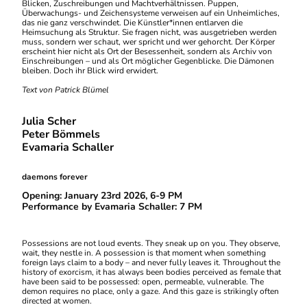
Blicken, Zuschreibungen und Machtverhältnissen. Puppen,
Überwachungs- und Zeichensysteme verweisen auf ein Unheimliches,
das nie ganz verschwindet. Die Künstler*innen entlarven die
Heimsuchung als Struktur. Sie fragen nicht, was ausgetrieben werden
muss, sondern wer schaut, wer spricht und wer gehorcht. Der Körper
erscheint hier nicht als Ort der Besessenheit, sondern als Archiv von
Einschreibungen – und als Ort möglicher Gegenblicke. Die Dämonen
bleiben. Doch ihr Blick wird erwidert.
Text von Patrick Blümel
Julia Scher
Peter Bömmels
Evamaria Schaller
daemons forever
Opening: January 23rd 2026, 6-9 PM
Performance by Evamaria Schaller: 7 PM
Possessions are not loud events. They sneak up on you. They observe,
wait, they nestle in. A possession is that moment when something
foreign lays claim to a body – and never fully leaves it. Throughout the
history of exorcism, it has always been bodies perceived as female that
have been said to be possessed: open, permeable, vulnerable. The
demon requires no place, only a gaze. And this gaze is strikingly often
directed at women.