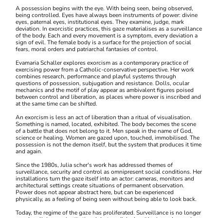
A possession begins with the eye. With being seen, being observed,
being controlled. Eyes have always been instruments of power: divine
eyes, paternal eyes, institutional eyes. They examine, judge, mark
deviation. In exorcistic practices, this gaze materialises as a surveillance
of the body. Each and every movement is a symptom, every deviation a
sign of evil. The female body is a surface for the projection of social
fears, moral orders and patriarchal fantasies of control.
Evamaria Schaller explores exorcism as a contemporary practice of
exercising power from a Catholic-conservative perspective. Her work
combines research, performance and playful systems through
questions of possession, subjugation and resistance. Dolls, ocular
mechanics and the motif of play appear as ambivalent figures poised
between control and liberation, as places where power is inscribed and
at the same time can be shifted.
An exorcism is less an act of liberation than a ritual of visualisation.
Something is named, located, exhibited. The body becomes the scene
of a battle that does not belong to it. Men speak in the name of God,
science or healing. Women are gazed upon, touched, immobilised. The
possession is not the demon itself, but the system that produces it time
and again.
Since the 1980s, Julia scher's work has addressed themes of
surveillance, security and control as omnipresent social conditions. Her
installations turn the gaze itself into an actor: cameras, monitors and
architectural settings create situations of permanent observation.
Power does not appear abstract here, but can be experienced
physically, as a feeling of being seen without being able to look back.
Today, the regime of the gaze has proliferated. Surveillance is no longer