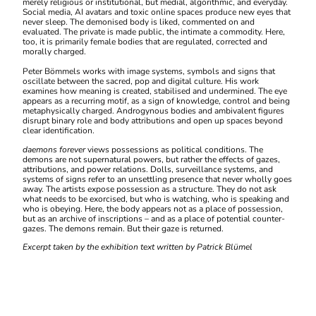
merely religious or institutional, but medial, algorithmic, and everyday.
Social media, AI avatars and toxic online spaces produce new eyes that
never sleep. The demonised body is liked, commented on and
evaluated. The private is made public, the intimate a commodity. Here,
too, it is primarily female bodies that are regulated, corrected and
morally charged.
Peter Bömmels works with image systems, symbols and signs that
oscillate between the sacred, pop and digital culture. His work
examines how meaning is created, stabilised and undermined. The eye
appears as a recurring motif, as a sign of knowledge, control and being
metaphysically charged. Androgynous bodies and ambivalent figures
disrupt binary role and body attributions and open up spaces beyond
clear identification.
daemons forever
views possessions as political conditions. The
demons are not supernatural powers, but rather the effects of gazes,
attributions, and power relations. Dolls, surveillance systems, and
systems of signs refer to an unsettling presence that never wholly goes
away. The artists expose possession as a structure. They do not ask
what needs to be exorcised, but who is watching, who is speaking and
who is obeying. Here, the body appears not as a place of possession,
but as an archive of inscriptions – and as a place of potential counter-
gazes. The demons remain. But their gaze is returned.
Excerpt taken by the exhibition text written by Patrick Blümel