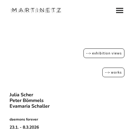
--> exhibition views
--> works
Julia Scher
Peter Bömmels
Evamaria Schaller
daemons forever
23.1. - 8.3.2026