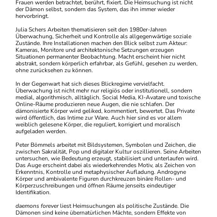
Frauen werden betrachtet, berührt, fixiert. Die Heimsuchung ist nicht
der Dämon selbst, sondern das System, das ihn immer wieder
hervorbringt.
Julia Schers Arbeiten thematisieren seit den 1980er-Jahren
Überwachung, Sicherheit und Kontrolle als allgegenwärtige soziale
Zustände. Ihre Installationen machen den Blick selbst zum Akteur:
Kameras, Monitore und architektonische Setzungen erzeugen
Situationen permanenter Beobachtung. Macht erscheint hier nicht
abstrakt, sondern körperlich erfahrbar, als Gefühl, gesehen zu werden,
ohne zurücksehen zu können.
In der Gegenwart hat sich dieses Blickregime vervielfacht.
Überwachung ist nicht mehr nur religiös oder institutionell, sondern
medial, algorithmisch, alltäglich. Social Media, KI-Avatare und toxische
Online-Räume produzieren neue Augen, die nie schlafen. Der
dämonisierte Körper wird geliked, kommentiert, bewertet. Das Private
wird öffentlich, das Intime zur Ware. Auch hier sind es vor allem
weiblich gelesene Körper, die reguliert, korrigiert und moralisch
aufgeladen werden.
Peter Bömmels arbeitet mit Bildsystemen, Symbolen und Zeichen, die
zwischen Sakralität, Pop und digitaler Kultur oszillieren. Seine Arbeiten
untersuchen, wie Bedeutung erzeugt, stabilisiert und unterlaufen wird.
Das Auge erscheint dabei als wiederkehrendes Motiv, als Zeichen von
Erkenntnis, Kontrolle und metaphysischer Aufladung. Androgyne
Körper und ambivalente Figuren durchkreuzen binäre Rollen- und
Körperzuschreibungen und öffnen Räume jenseits eindeutiger
Identifikation.
daemons forever
liest Heimsuchungen als politische Zustände. Die
Dämonen sind keine übernatürlichen Mächte, sondern Effekte von